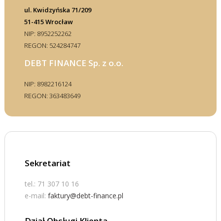
ul. Kwidzyńska 71/209
51-415 Wrocław
NIP: 8952252262
REGON: 524284747
DEBT FINANCE Sp. z o.o.
NIP: 8982216124
REGON: 363483649
Sekretariat
tel.: 71 307 10 16
e-mail:
faktury@debt-finance.pl
Dział Obsługi Klienta