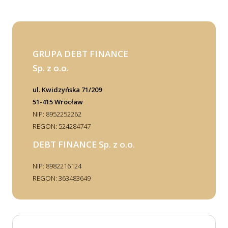
GRUPA DEBT FINANCE
Sp. z o.o.
ul. Kwidzyńska 71/209
51-415 Wrocław
NIP: 8952252262
REGON: 524284747
DEBT FINANCE Sp. z o.o.
NIP: 8982216124
REGON: 363483649