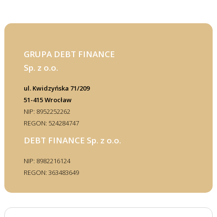
GRUPA DEBT FINANCE
Sp. z o.o.
ul. Kwidzyńska 71/209
51-415 Wrocław
NIP: 8952252262
REGON: 524284747
DEBT FINANCE Sp. z o.o.
NIP: 8982216124
REGON: 363483649